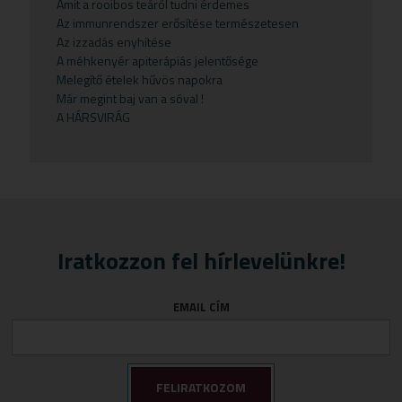
Amit a rooibos teáról tudni érdemes
Fogkrémek
Olajok
Emésztési panaszok
Sampon
Pizza alap
Növényi zsírok
Az immunrendszer erősítése természetesen
Gyermekteák
Pelyhek
Erőnlétfokozók
Szappan
Sörélesztő
Rizstészták
Az izzadás enyhítése
A méhkenyér apiterápiás jelentősége
Gyermekvállalás
Fejfájás
Testápolók
Szirupok
Melegítő ételek hűvös napokra
Már megint baj van a sóval !
Gyümölcspüré
Felfázás
Tusfürdő
Üdítők
A HÁRSVIRÁG
Mosószerek
Fogínyvédelem
Napozószerek
Gyomor és nyálkahártya védők
Orrszívók
Hashajtók
Szoptatás
Herpesz ellen
Tápszer
Idegrendszer
Iratkozzon fel hírlevelünkre!
Törlőkendő
Immunerősítők
EMAIL CÍM
Várandósság
Izomlazítók
Köhögéscsillapítők
Légzőszervek egészsége
Májvédelem