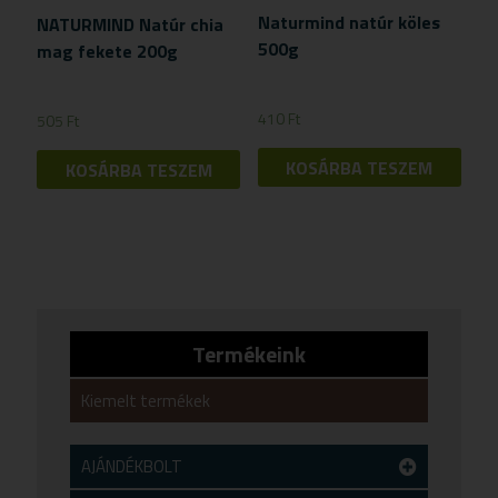
Naturmind natúr köles
NATURMIND Natúr chia
500g
mag fekete 200g
410
Ft
505
Ft
KOSÁRBA TESZEM
KOSÁRBA TESZEM
Termékeink
Kiemelt termékek
AJÁNDÉKBOLT