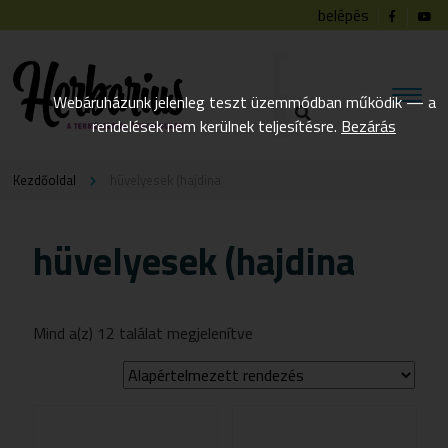
belépés
Webáruházunk jelenleg teszt üzemmódban működik — a
rendelések nem kerülnek teljesítésre.
Bezárás
Kezdőoldal
hüvelyesek (hajdina
hüvelyesek (hajdina
Mind a(z) 12 találat megjelenítve