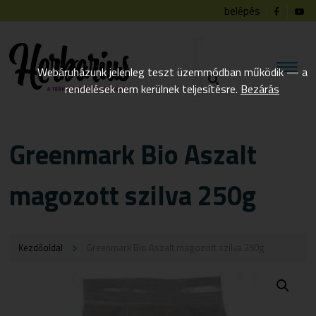
belépés
Webáruházunk jelenleg teszt üzemmódban működik — a
rendelések nem kerülnek teljesítésre.
Bezárás
Greenmark Bio Aszalt
magozott szilva 250g
Kezdőoldal
Greenmark Bio Aszalt magozott szilva 250g