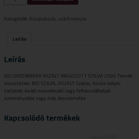
BIO
ASZALT
MAGOZOTT
Kategóriák:
Aszalványok
,
szárítmányok
SZILVA
250G
MENNYISÉG
Leírás
Leírás
BIO GREENMARK ASZALT MAGOZOTT SZILVA 250G Termék
összetétele: BIO SZILVA, ASZALT Száraz, hűvös helyen
tartandó. kiváló nassolnivaló vagy felhasználhatjuk
süteményekbe vagy más desszertekbe
Kapcsolódó termékek