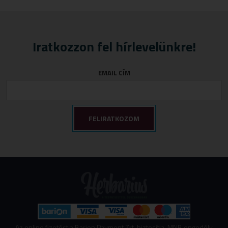
Iratkozzon fel hírlevelünkre!
EMAIL CÍM
Az online fizetést a Barion Payment Zrt. biztosítja, MNB engedély