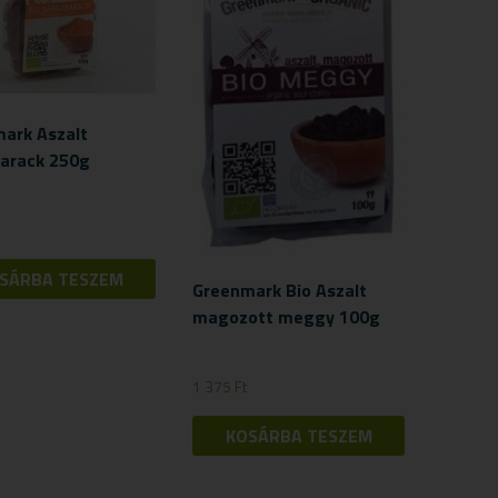
ark Aszalt
arack 250g
SÁRBA TESZEM
Greenmark Bio Aszalt
magozott meggy 100g
1 375
Ft
KOSÁRBA TESZEM