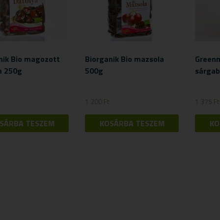
nik Bio magozott
Biorganik Bio mazsola
Greenm
a 250g
500g
sárgab
1 200
Ft
1 375
Ft
SÁRBA TESZEM
KOSÁRBA TESZEM
KO