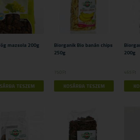
rög mazsola 200g
Biorganik Bio banán chips
Biorga
250g
200g
750
Ft
465
Ft
SÁRBA TESZEM
KOSÁRBA TESZEM
KO