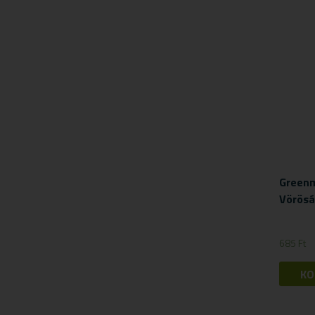
Greenm
Vörösá
685
Ft
KO