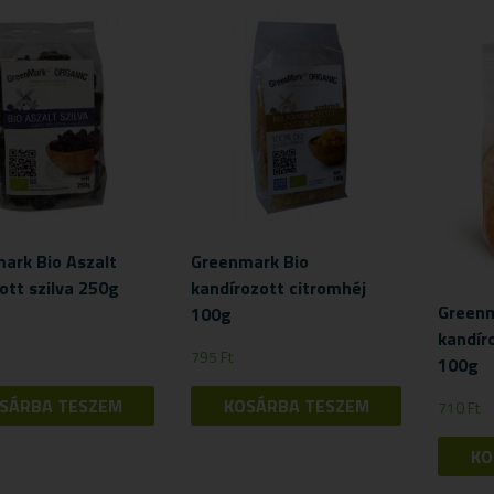
ark Bio Aszalt
Greenmark Bio
tt szilva 250g
kandírozott citromhéj
Greenm
100g
kandír
795
Ft
100g
SÁRBA TESZEM
KOSÁRBA TESZEM
710
Ft
KO