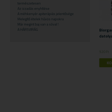
természetesen
Gyermekvállalás
Fejfájás
Testápolók
Szirupok
Az izzadás enyhítése
A méhkenyér apiterápiás jelentősége
Gyümölcspüré
Felfázás
Tusfürdő
Üdítők
Melegítő ételek hűvös napokra
Mosószerek
Fogínyvédelem
Már megint baj van a sóval !
A HÁRSVIRÁG
Biorga
Napozószerek
Gyomor és nyálkahártya védők
datoly
Orrszívók
Hashajtók
Szoptatás
Herpesz ellen
920
Ft
Tápszer
Idegrendszer
KO
Törlőkendő
Immunerősítők
Várandósság
Izomlazítók
Köhögéscsillapítők
Légzőszervek egészsége
Májvédelem
Memória