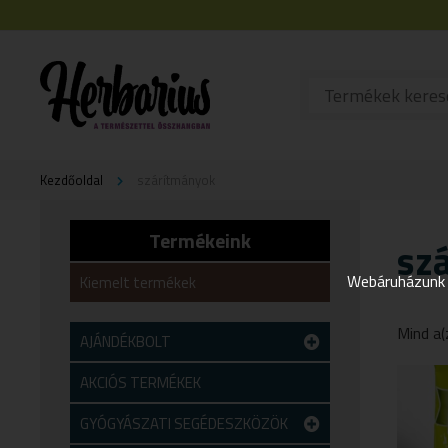
Kezdőoldal
szárítmányok
Termékeink
sz
Webáruházunk j
Kiemelt termékek
Mind a(
AJÁNDÉKBOLT
Teszt alkategória
AKCIÓS TERMÉKEK
GYÓGYÁSZATI SEGÉDESZKÖZÖK