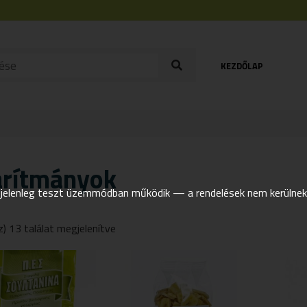
KEZDŐLAP
árítmányok
elenleg teszt üzemmódban működik — a rendelések nem kerülnek t
z) 13 találat megjelenítve