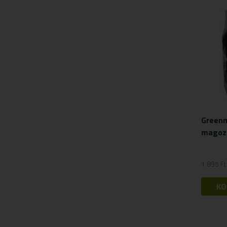
Mozgásszervi panaszok
Női panaszok
Porcépítők
Savlekötők
Stresszkezelés
Szív és érrendszeri támogatók
Vércukorszint szabályozás
Viszér panaszokra
Greenm
magozo
1 895
Ft
KO