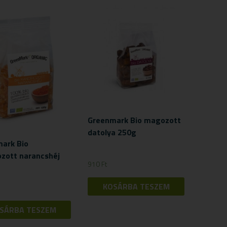
Greenmark Bio magozott
datolya 250g
ark Bio
ozott narancshéj
910
Ft
KOSÁRBA TESZEM
SÁRBA TESZEM