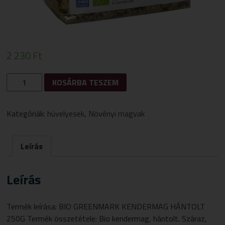
2 230
Ft
GREENMARK
KOSÁRBA TESZEM
BIO
HÁNTOLT
KENDERMAG
Kategóriák:
hüvelyesek
,
Növényi magvak
250
G
MENNYISÉG
Leírás
Leírás
Termék leírása: BIO GREENMARK KENDERMAG HÁNTOLT
250G Termék összetétele: Bio kendermag, hántolt. Száraz,