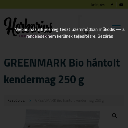
belépés
Webáruházunk jelenleg teszt üzemmódban működik — a
rendelések nem kerülnek teljesítésre.
Bezárás
GREENMARK Bio hántolt
kendermag 250 g
Kezdőoldal
GREENMARK Bio hántolt kendermag 250 g