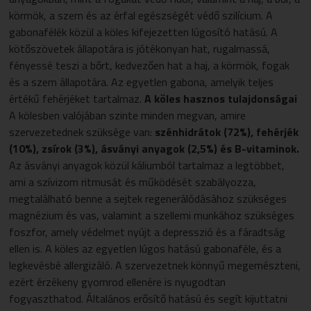
körmök, a szem és az érfal egészségét védő szilícium. A
gabonafélék közül a köles kifejezetten lúgosító hatású. A
kötőszövetek állapotára is jótékonyan hat, rugalmassá,
fényessé teszi a bőrt, kedvezően hat a haj, a körmök, fogak
és a szem állapotára. Az egyetlen gabona, amelyik teljes
értékű fehérjéket tartalmaz.
A köles hasznos tulajdonságai
A kölesben valójában szinte minden megvan, amire
szervezetednek szüksége van:
szénhidrátok (72%), fehérjék
(10%), zsírok (3%), ásványi anyagok (2,5%) és B­-vitaminok.
Az ásványi anyagok közül káliumból tartalmaz a legtöbbet,
ami a szívizom ritmusát és működését szabályozza,
megtalálható benne a sejtek regenerálódásához szükséges
magnézium és vas, valamint a szellemi munkához szükséges
foszfor, amely védelmet nyújt a depresszió és a fáradtság
ellen is. A köles az egyetlen lúgos hatású gabonaféle, és a
legkevésbé allergizáló. A szervezetnek könnyű megemészteni,
ezért érzékeny gyomrod ellenére is nyugodtan
fogyaszthatod. Általános erősítő hatású és segít kijuttatni