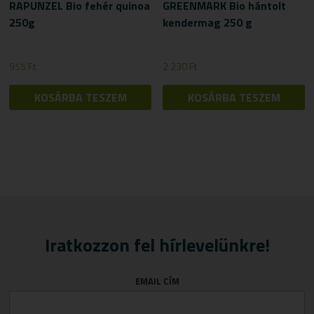
RAPUNZEL Bio fehér quinoa
GREENMARK Bio hántolt
250g
kendermag 250 g
955
Ft
2 230
Ft
KOSÁRBA TESZEM
KOSÁRBA TESZEM
Iratkozzon fel hírlevelünkre!
EMAIL CÍM