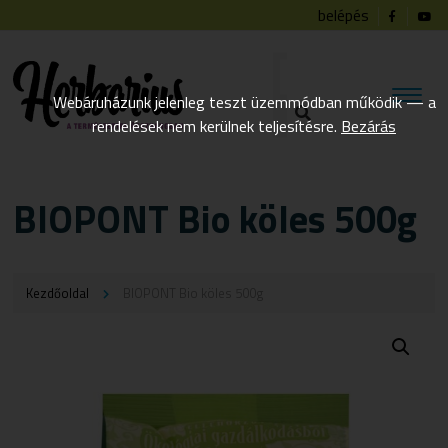
belépés
Webáruházunk jelenleg teszt üzemmódban működik — a
rendelések nem kerülnek teljesítésre.
Bezárás
BIOPONT Bio köles 500g
Kezdőoldal
BIOPONT Bio köles 500g