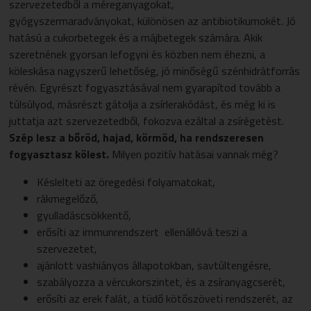
szervezetedből a méreganyagokat,
gyógyszermaradványokat, különösen az antibiotikumokét. Jó
hatású a cukorbetegek és a májbetegek számára. Akik
szeretnének gyorsan lefogyni és közben nem éhezni, a
köleskása nagyszerű lehetőség, jó minőségű szénhidrátforrás
révén. Egyrészt fogyasztásával nem gyarapítod tovább a
túlsúlyod, másrészt gátolja a zsírlerakódást, és még ki is
juttatja azt szervezetedből, fokozva ezáltal a zsírégetést.
Szép lesz a bőröd, hajad, körmöd, ha rendszeresen
fogyasztasz kölest.
Milyen pozitív hatásai vannak még?
Késlelteti az öregedési folyamatokat,
rákmegelőző,
gyulladáscsökkentő,
erősíti az immunrendszert ­ ellenállóvá teszi a
szervezetet,
ajánlott vashiányos állapotokban, savtúltengésre,
szabályozza a vércukorszintet, és a zsíranyagcserét,
erősíti az erek falát, a tüdő kötőszöveti rendszerét, az