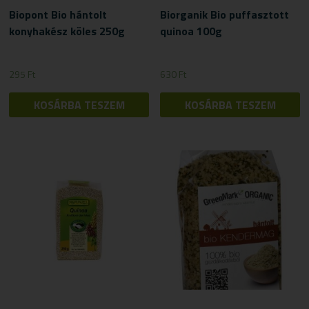
Biopont Bio hántolt
Biorganik Bio puffasztott
konyhakész köles 250g
quinoa 100g
295
Ft
630
Ft
KOSÁRBA TESZEM
KOSÁRBA TESZEM