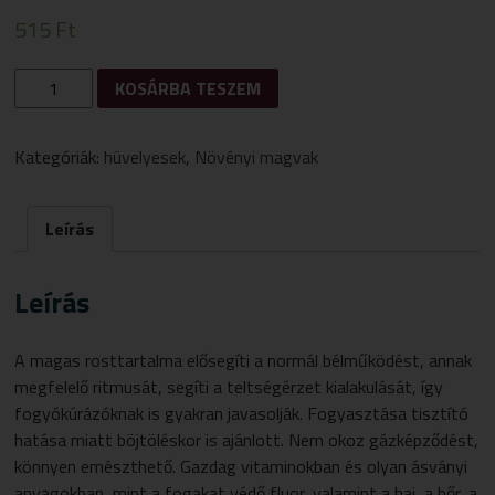
515
Ft
BIOPONT
KOSÁRBA TESZEM
BIO
KÖLES
500G
Kategóriák:
hüvelyesek
,
Növényi magvak
MENNYISÉG
Leírás
Leírás
A magas rosttartalma elősegíti a normál bélműködést, annak
megfelelő ritmusát, segíti a teltségérzet kialakulását, így
fogyókúrázóknak is gyakran javasolják. Fogyasztása tisztító
hatása miatt böjtöléskor is ajánlott. Nem okoz gázképződést,
könnyen emészthető. Gazdag vitaminokban és olyan ásványi
anyagokban, mint a fogakat védő fluor, valamint a haj, a bőr, a