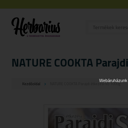
NATURE COOKTA Parajdi 
Webáruházunk j
Kezdőoldal
NATURE COOKTA Parajdi étkezési só 1000g