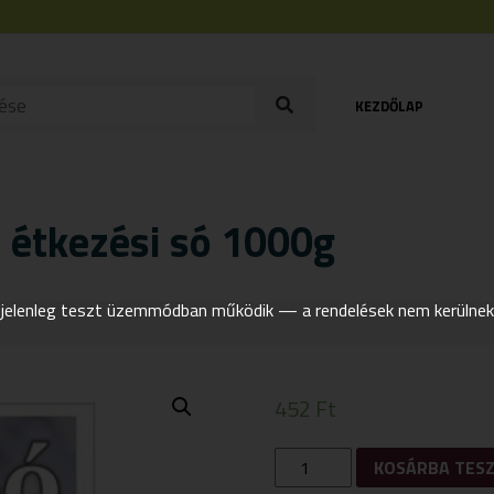
KEZDŐLAP
étkezési só 1000g
elenleg teszt üzemmódban működik — a rendelések nem kerülnek t
452
Ft
NATURE
KOSÁRBA TES
COOKTA