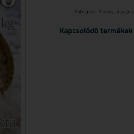
PARAJDI
ÉTKEZÉSI
Kategóriák:
Ásványi anyagok
SÓ
1000G
MENNYISÉG
Kapcsolódó termékek