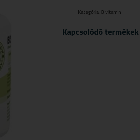
VITAMIN
TABLETTA
Kategória:
B vitamin
40
DB
MENNYISÉG
Kapcsolódó termékek