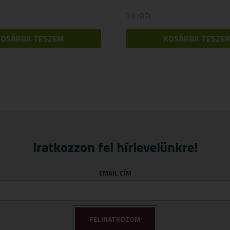
3 678
Ft
KOSÁRBA TESZEM
KOSÁRBA TESZE
Iratkozzon fel hírlevelünkre!
EMAIL CÍM