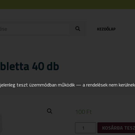
KEZDŐLAP
bletta 40 db
elenleg teszt üzemmódban működik — a rendelések nem kerülnek t
100
Ft
NETAMIN
KOSÁRBA TES
B12