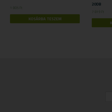
20DB
1 805
Ft
7 819
Ft
KOSÁRBA TESZEM