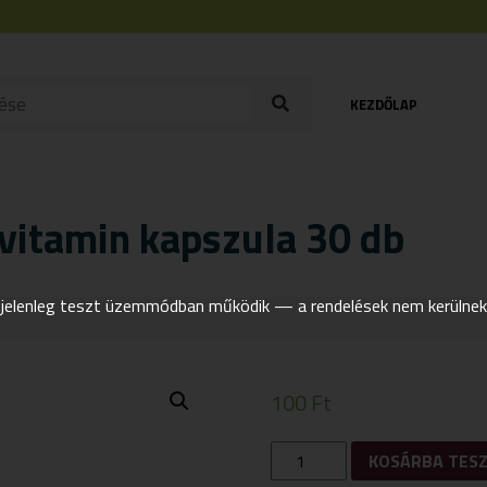
KEZDŐLAP
vitamin kapszula 30 db
elenleg teszt üzemmódban működik — a rendelések nem kerülnek t
100
Ft
OLIMP
KOSÁRBA TES
LABS