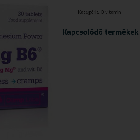
TRI-
MAG+B6
Kategória:
B vitamin
VITAMIN
KAPSZULA
30
Kapcsolódó termékek
DB
MENNYISÉG