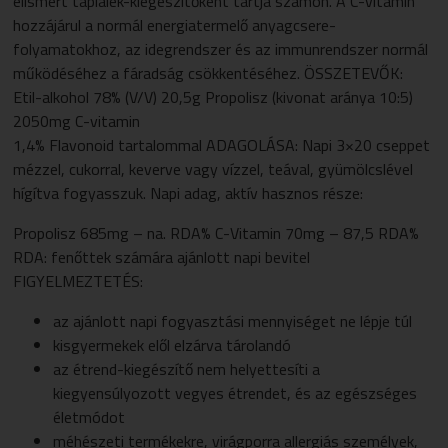
elismert táplálék-kiegészítőként tartja számon. A C-vitamin
hozzájárul a normál energiatermelő anyagcsere-
folyamatokhoz, az idegrendszer és az immunrendszer normál
működéséhez a fáradság csökkentéséhez. ÖSSZETEVŐK:
Etil-alkohol 78% (V/V) 20,5g Propolisz (kivonat aránya 10:5)
2050mg C-vitamin
1,4% Flavonoid tartalommal ADAGOLÁSA: Napi 3×20 cseppet
mézzel, cukorral, keverve vagy vízzel, teával, gyümölcslével
hígítva fogyasszuk. Napi adag, aktív hasznos része:
Propolisz 685mg – na. RDA% C-Vitamin 70mg – 87,5 RDA%
RDA: fenőttek számára ajánlott napi bevitel
FIGYELMEZTETÉS:
az ajánlott napi fogyasztási mennyiséget ne lépje túl
kisgyermekek elől elzárva tárolandó
az étrend-kiegészítő nem helyettesíti a
kiegyensúlyozott vegyes étrendet, és az egészséges
életmódot
méhészeti termékekre, virágporra allergiás személyek,