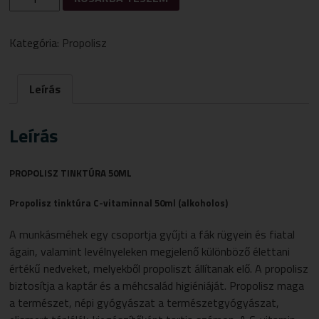
TINKTÚRA
C
VITAMINNAL
Kategória:
Propolisz
50ML
MENNYISÉG
Leírás
Leírás
PROPOLISZ TINKTÚRA 50ML
Propolisz tinktúra C-vitaminnal 50ml (alkoholos)
A munkásméhek egy csoportja gyűjti a fák rügyein és fiatal
ágain, valamint levélnyeleken megjelenő különböző élettani
értékű nedveket, melyekből propoliszt állítanak elő. A propolisz
biztosítja a kaptár és a méhcsalád higiéniáját. Propolisz maga
a természet, népi gyógyászat a természetgyógyászat,