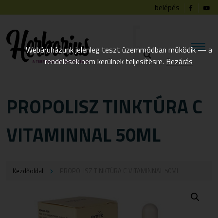
belépés
Webáruházunk jelenleg teszt üzemmódban működik — a
rendelések nem kerülnek teljesítésre.
Bezárás
PROPOLISZ TINKTÚRA C
VITAMINNAL 50ML
Kezdőoldal
PROPOLISZ TINKTÚRA C VITAMINNAL 50ML