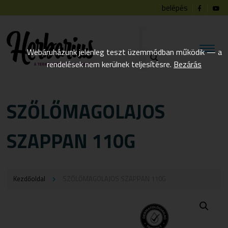
belépés
Webáruházunk jelenleg teszt üzemmódban működik — a
rendelések nem kerülnek teljesítésre.
Bezárás
SZŐLŐMAGOLAJOS
SZAPPAN 110G
Kezdőoldal
SZŐLŐMAGOLAJOS SZAPPAN 110G