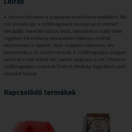
Leírás
A Yamuna története a szappanok készítésével kezdődött. Ma
már közülük egy, a
szőlőmagolaj
os hivatalosan is elismert
bőrtápláló, hidratáló hatása miatt, hasonlóan a család többi
tagjához! Ha érzékeny, kiszáradásra hajlamos a bőröd,
kézmosáskor is ajánlott olyan szappant választani, ami
kompenzálja a víz szárító hatását. A
Szőlőmagolaj
os szappan
nemcsak a védi száraz bőt, hanem nyugtatja is azt. Olvasd el
Szőlőmagolaj
os
család
unk Érték és Minőség Nagydíjáról szóló
írásunkat
hozzá!
Kapcsolódó termékek