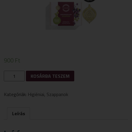
900
Ft
SZŐLŐMAGOLAJOS
KOSÁRBA TESZEM
SZAPPAN
110G
MENNYISÉG
Kategóriák:
Higiéniai
,
Szappanok
Leírás