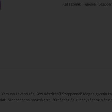
100G
Kategóriák:
Higiéniai
,
Szappa
MENNYISÉG
a Yamuna Levendulás Kézi Készítésű Szappannal! Magas glicerin ta
vaslat: Mindennapos használatra, fürdéshez és zuhanyzáshoz ajánlot