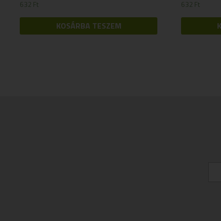
632
Ft
632
Ft
KOSÁRBA TESZEM