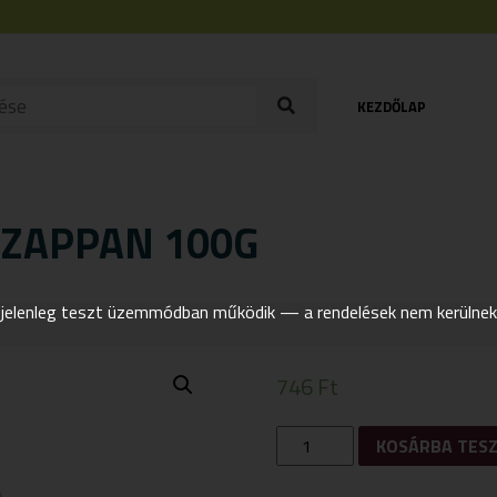
KEZDŐLAP
ZAPPAN 100G
elenleg teszt üzemmódban működik — a rendelések nem kerülnek t
746
Ft
YAMUNA
KOSÁRBA TES
LEVENDULÁS
SZAPPAN