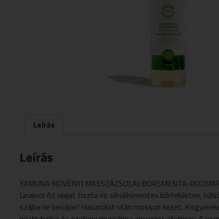
Leírás
Leírás
YAMUNA NÖVÉNYI MASSZÁZSOLAJ BORSMENTA-ROZMARINGOS 250
Linalool Az olajat tiszta és sérülésmentes bőrfelületen, kül
szájba ne kerüljön! Használat után mosson kezet. Kisgyerekek
miatt fizikai és szellemi munkához egyaránt alkalmas. A rozm