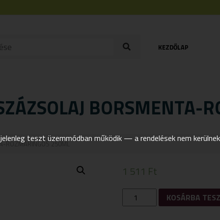
KEZDŐLAP
SZÁZSOLAJ BORSMENTA-R
elenleg teszt üzemmódban működik — a rendelések nem kerülnek t
A-ROZMARINGOS 250ML
1 511
Ft
YAMUNA
KOSÁRBA TES
NÖVÉNYI
MASSZÁZSOLAJ