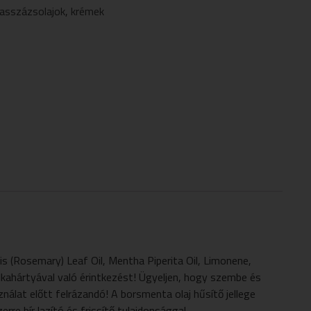
asszázsolajok
,
krémek
semary) Leaf Oil, Mentha Piperita Oil, Limonene,
álkahártyával való érintkezést! Ügyeljen, hogy szembe és
nálat előtt felrázandó! A borsmenta olaj hűsítő jellege
re bír lazító és frissítő tulajdonsággal.