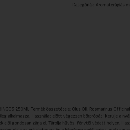
BORSMENTA-
Kategóriák:
Aromaterápiás m
ROZMARINGOS
250ML
MENNYISÉG
ML Termék összetétele: Olus Oil, Rosmarinus Officinalis (Ro
sőleg alkalmazza. Használat előtt végezzen bőrpróbát! Kerülje a ny
 elől gondosan zárja el. Tárolja hűvös, fénytől védett helyen. Hasz
aring olaja az eukaliptuszra és a kámforra emlékeztet, mely egyszer