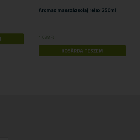
Aromax masszázsolaj relax 250ml
1 698
Ft
M
KOSÁRBA TESZEM