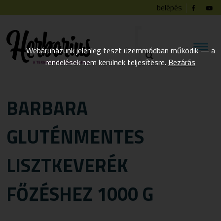
belépés
Webáruházunk jelenleg teszt üzemmódban működik — a
rendelések nem kerülnek teljesítésre.
Bezárás
BARBARA
GLUTÉNMENTES
LISZTKEVERÉK
FŐZÉSHEZ 1000 G