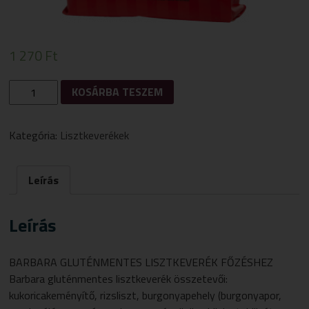
1 270
Ft
BARBARA
KOSÁRBA TESZEM
GLUTÉNMENTES
LISZTKEVERÉK
FŐZÉSHEZ
Kategória:
Lisztkeverékek
1000
G
MENNYISÉG
Leírás
Leírás
BARBARA GLUTÉNMENTES LISZTKEVERÉK FŐZÉSHEZ
Barbara gluténmentes lisztkeverék összetevői:
kukoricakeményítő, rizsliszt, burgonyapehely (burgonyapor,