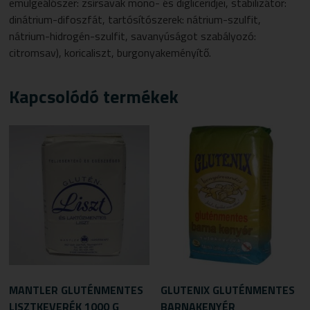
emulgeálószer: zsírsavak mono- és digliceridjei, stabilizátor:
dinátrium-difoszfát, tartósítószerek: nátrium-szulfit,
nátrium-hidrogén-szulfit, savanyúságot szabályozó:
citromsav), koricaliszt, burgonyakeményítő.
Kapcsolódó termékek
MANTLER GLUTÉNMENTES
GLUTENIX GLUTÉNMENTES
LISZTKEVERÉK 1000 G
BARNAKENYÉR