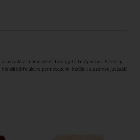
, az izzadást mérséklését támogató testpermet. A teafa,
 hónalji bőrfelületre permetezünk. Kerüljük a szembe jutását!