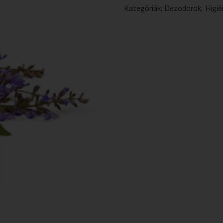
DEZODOR
Kategóriák:
Dezodorok
,
Higié
50ML
MENNYISÉG