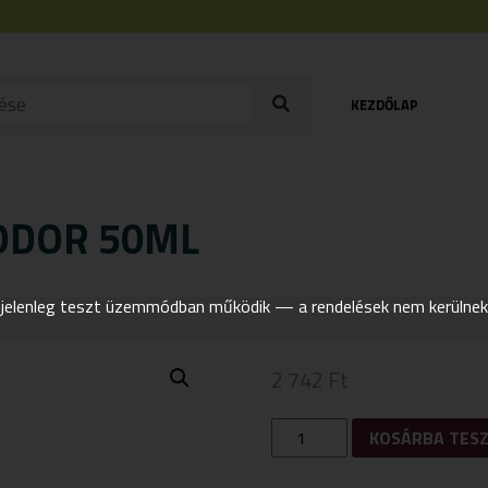
KEZDŐLAP
ZODOR 50ML
elenleg teszt üzemmódban működik — a rendelések nem kerülnek t
2 742
Ft
BIOLA
KOSÁRBA TES
BIO
ZSÁLYÁS