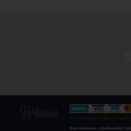
Az online fizetést a Barion Payme
Bejelentkezés
|
Adatkezelési táj