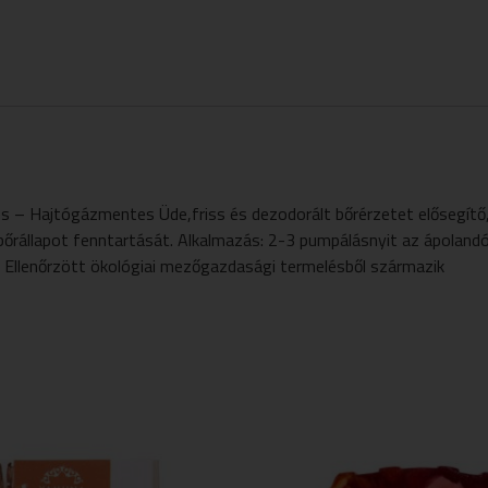
s – Hajtógázmentes Üde,friss és dezodorált bőrérzetet elősegítő
s bőrállapot fenntartását. Alkalmazás: 2-3 pumpálásnyit az ápolandó
! Ellenőrzött ökológiai mezőgazdasági termelésből származik