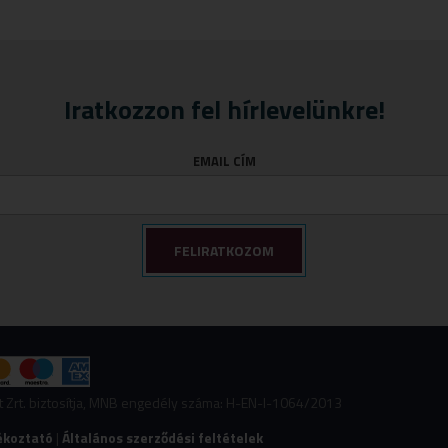
Iratkozzon fel hírlevelünkre!
EMAIL CÍM
nt Zrt. biztosítja, MNB engedély száma: H-EN-I-1064/2013
ékoztató
|
Általános szerződési feltételek