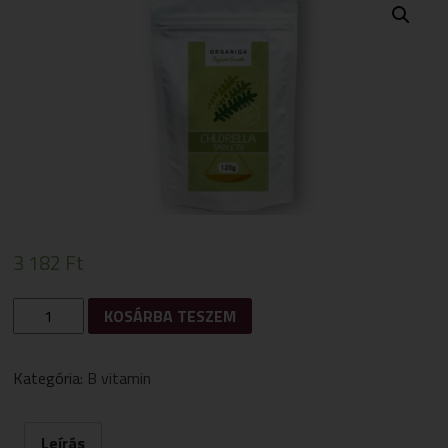
3 182
Ft
ORGANIQA
KOSÁRBA TESZEM
BIO
CHLORELLA
TABLETTA
Kategória:
B vitamin
125G
MENNYISÉG
Leírás