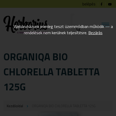
belépés
Webáruházunk jelenleg teszt üzemmódban működik — a
rendelések nem kerülnek teljesítésre.
Bezárás
ORGANIQA BIO
CHLORELLA TABLETTA
125G
Kezdőoldal
ORGANIQA BIO CHLORELLA TABLETTA 125G