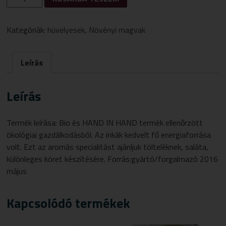
BIO
VÖRÖS
QUINOA
Kategóriák:
hüvelyesek
,
Növényi magvak
250G
MENNYISÉG
Leírás
Leírás
Termék leírása: Bio és HAND IN HAND termék ellenőrzött
ökológiai gazdálkodásból. Az inkák kedvelt fő energiaforrása
volt. Ezt az aromás specialitást ajánljuk tölteléknek, saláta,
különleges köret készítésére. Forrás:gyártó/forgalmazó 2016
május
Kapcsolódó termékek