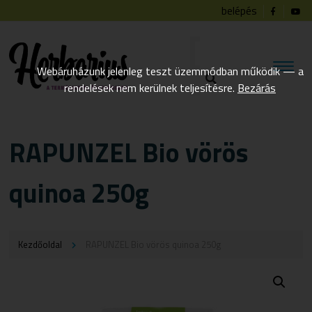
belépés
Webáruházunk jelenleg teszt üzemmódban működik — a
rendelések nem kerülnek teljesítésre.
Bezárás
RAPUNZEL Bio vörös
quinoa 250g
Kezdőoldal
RAPUNZEL Bio vörös quinoa 250g