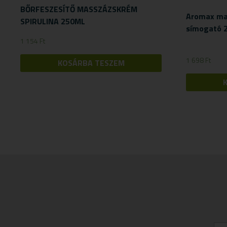
BŐRFESZESÍTŐ MASSZÁZSKRÉM
Aromax mas
SPIRULINA 250ML
símogató 
1 154
Ft
1 698
Ft
KOSÁRBA TESZEM