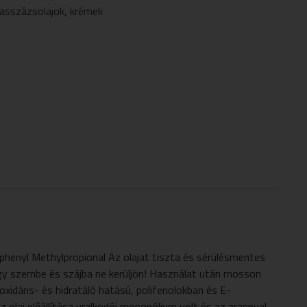
asszázsolajok
,
krémek
nyl Methylpropional Az olajat tiszta és sérülésmentes
hogy szembe és szájba ne kerüljön! Használat után mosson
ioxidáns- és hidratáló hatású, polifenolokban és E-
olaj előállítása uralkodói monopólium volt és az arannyal