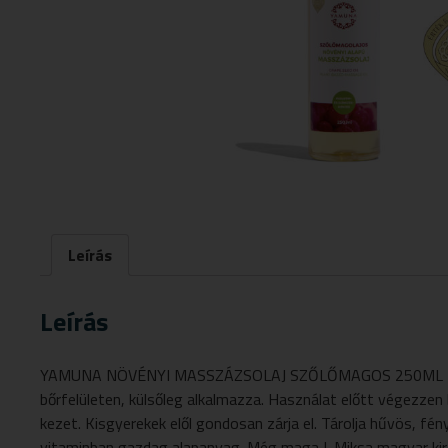
Leírás
Leírás
YAMUNA NÖVÉNYI MASSZÁZSOLAJ SZŐLŐMAGOS 250ML Termék öss
bőrfelületen, külsőleg alkalmazza. Használat előtt végezzen
kezet. Kisgyerekek elől gondosan zárja el. Tárolja hűvös, fé
vitaminban gazdag alapanyag. Még maga I. Miksa magyar királ