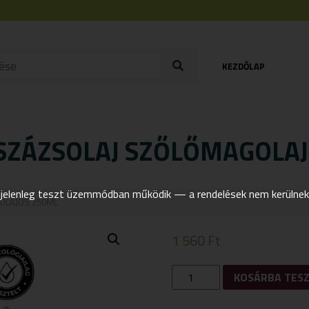
KEZDŐLAP
ZÁZSOLAJ SZŐLŐMAGOLAJ
elenleg teszt üzemmódban működik — a rendelések nem kerülnek t
OLAJOS 250ML
1 560
Ft
YAMUNA
KOSÁRBA TES
NÖVÉNYI
MASSZÁZSOLAJ