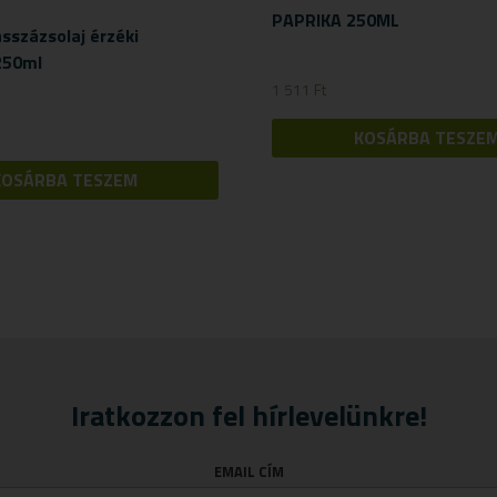
PAPRIKA 250ML
százsolaj érzéki
250ml
1 511
Ft
KOSÁRBA TESZE
KOSÁRBA TESZEM
Iratkozzon fel hírlevelünkre!
EMAIL CÍM