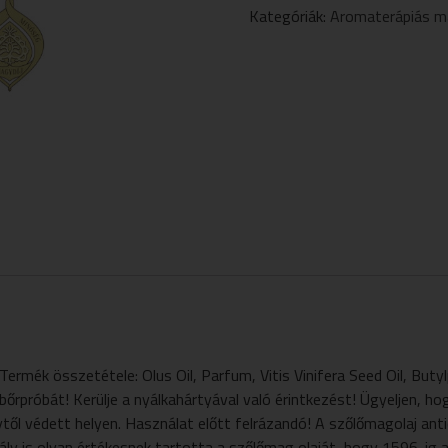
SZŐLŐMAGOLAJOS
Kategóriák:
Aromaterápiás m
250ML
MENNYISÉG
zetétele: Olus Oil, Parfum, Vitis Vinifera Seed Oil, Butylphe
 bőrpróbát! Kerülje a nyálkahártyával való érintkezést! Ügyeljen, 
nytől védett helyen. Használat előtt felrázandó! A szőlőmagolaj ant
y is olyan értékesnek tartotta a szőlőmag olaját, hogy 1596-ig az 