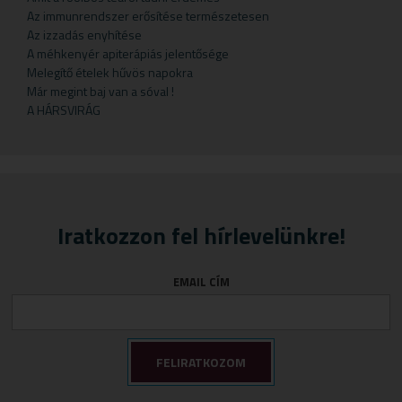
Gyermekteák
Pelyhek
Erőnlétfokozók
Szappan
Sörélesztő
Rizstészták
Az immunrendszer erősítése természetesen
Az izzadás enyhítése
Gyermekvállalás
Fejfájás
Testápolók
Szirupok
A méhkenyér apiterápiás jelentősége
Gyümölcspüré
Felfázás
Tusfürdő
Üdítők
Melegítő ételek hűvös napokra
Már megint baj van a sóval !
Mosószerek
Fogínyvédelem
A HÁRSVIRÁG
Napozószerek
Gyomor és nyálkahártya védők
Orrszívók
Hashajtók
Szoptatás
Herpesz ellen
Tápszer
Idegrendszer
Iratkozzon fel hírlevelünkre!
Törlőkendő
Immunerősítők
Várandósság
Izomlazítók
EMAIL CÍM
Köhögéscsillapítők
Légzőszervek egészsége
Májvédelem
Memória