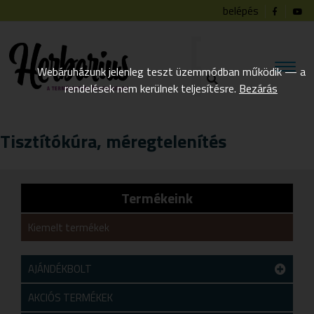
belépés
Webáruházunk jelenleg teszt üzemmódban működik — a
rendelések nem kerülnek teljesítésre.
Bezárás
Tisztítókúra, méregtelenítés
Termékeink
Kiemelt termékek
AJÁNDÉKBOLT
Teszt alkategória
AKCIÓS TERMÉKEK