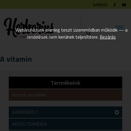
belépés
Webáruházunk jelenleg teszt üzemmódban működik — a
rendelések nem kerülnek teljesítésre.
Bezárás
A vitamin
Termékeink
Kiemelt termékek
AJÁNDÉKBOLT
Teszt alkategória
AKCIÓS TERMÉKEK