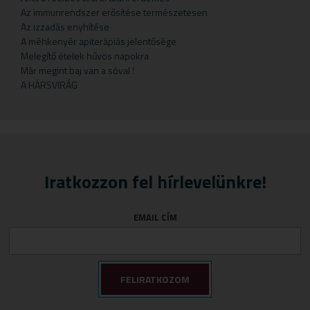
Gyermekteák
Pelyhek
Erőnlétfokozók
Szappan
Sörélesztő
Rizstészták
Az immunrendszer erősítése természetesen
Az izzadás enyhítése
Gyermekvállalás
Fejfájás
Testápolók
Szirupok
A méhkenyér apiterápiás jelentősége
Gyümölcspüré
Felfázás
Tusfürdő
Üdítők
Melegítő ételek hűvös napokra
Már megint baj van a sóval !
Mosószerek
Fogínyvédelem
A HÁRSVIRÁG
Napozószerek
Gyomor és nyálkahártya védők
Orrszívók
Hashajtók
Szoptatás
Herpesz ellen
Tápszer
Idegrendszer
Iratkozzon fel hírlevelünkre!
Törlőkendő
Immunerősítők
Várandósság
Izomlazítók
EMAIL CÍM
Köhögéscsillapítők
Légzőszervek egészsége
Májvédelem
Memória